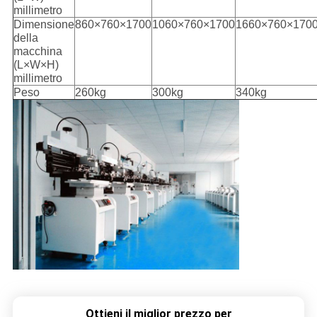
millimetro
Dimensione
860×760×1700
1060×760×1700
1660×760×170
della
macchina
(L×W×H)
millimetro
Peso
260kg
300kg
340kg
Ottieni il miglior prezzo per