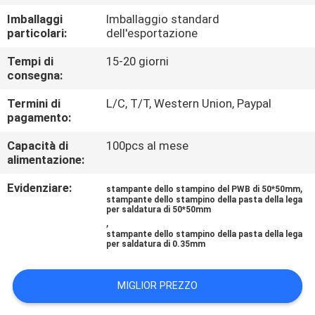
CONTROLLO
Imballaggi
Imballaggio standard
DI
particolari:
dell'esportazione
QUALITÀ
Tempi di
15-20 giorni
consegna:
CONTATTICI
Termini di
L/C, T/T, Western Union, Paypal
pagamento:
NOTIZIE
Capacità di
100pcs al mese
alimentazione:
Evidenziare:
,
RICHIEDA
stampante dello stampino del PWB di 50*50mm
stampante dello stampino della pasta della lega
per saldatura di 50*50mm
UNA
,
stampante dello stampino della pasta della lega
CITAZIONE
per saldatura di 0.35mm
MAPPA
MIGLIOR PREZZO
DEL