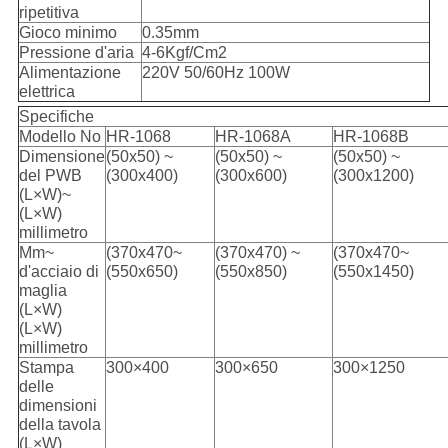
ripetitiva
Gioco minimo
0.35mm
Pressione d'aria
4-6Kgf/Cm2
Alimentazione
220V 50/60Hz 100W
elettrica
Specifiche
Modello No
HR-1068
HR-1068A
HR-1068B
Dimensione
(50x50) ~
(50x50) ~
(50x50) ~
del PWB
(300x400)
(300x600)
(300x1200)
(L×W)~
(L×W)
millimetro
Mm~
(370x470~
(370x470) ~
(370x470~
d'acciaio di
(550x650)
(550x850)
(550x1450)
maglia
(L×W)
(L×W)
millimetro
Stampa
300×400
300×650
300×1250
delle
dimensioni
della tavola
(L×W)