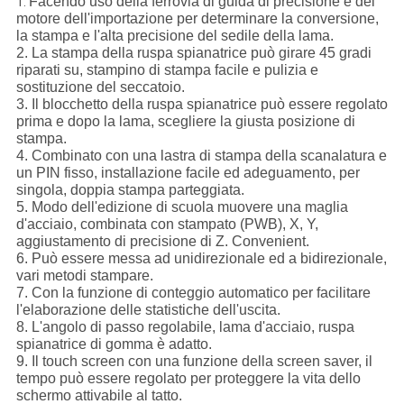
Facendo uso della ferrovia di guida di precisione e del
1.
motore dell'importazione per determinare la conversione,
la stampa e l'alta precisione del sedile della lama.
2. La stampa della ruspa spianatrice può girare 45 gradi
riparati su, stampino di stampa facile e pulizia e
sostituzione del seccatoio.
3. Il blocchetto della ruspa spianatrice può essere regolato
prima e dopo la lama, scegliere la giusta posizione di
stampa.
4. Combinato con una lastra di stampa della scanalatura e
un PIN fisso, installazione facile ed adeguamento, per
singola, doppia stampa parteggiata.
5. Modo dell'edizione di scuola muovere una maglia
d'acciaio, combinata con stampato (PWB), X, Y,
aggiustamento di precisione di Z. Convenient.
6. Può essere messa ad unidirezionale ed a bidirezionale,
vari metodi stampare.
7. Con la funzione di conteggio automatico per facilitare
l'elaborazione delle statistiche dell'uscita.
8. L'angolo di passo regolabile, lama d'acciaio, ruspa
spianatrice di gomma è adatto.
9. Il touch screen con una funzione della screen saver, il
tempo può essere regolato per proteggere la vita dello
schermo attivabile al tatto.