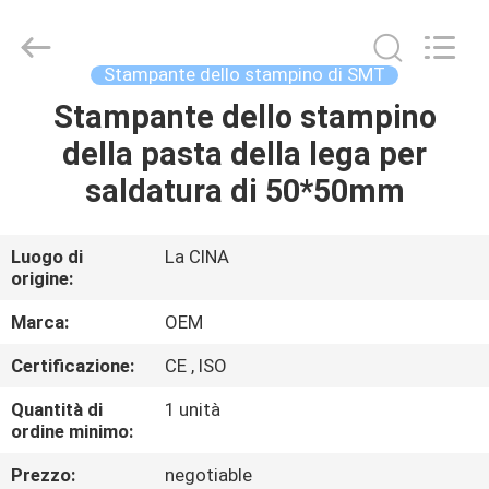
Beijing
Silk
Road
Enterprise
Management
Stampante dello stampino di SMT
Services
Co.,LTD.
All
Stampante dello stampino
CASA
Rights
Reserved.
della pasta della lega per
PRODOTTI
saldatura di 50*50mm
CIRCA
Luogo di
La CINA
origine:
NOI
Marca:
OEM
GIRO
Certificazione:
CE , ISO
DELLA
Quantità di
1 unità
FABBRICA
ordine minimo:
Prezzo:
negotiable