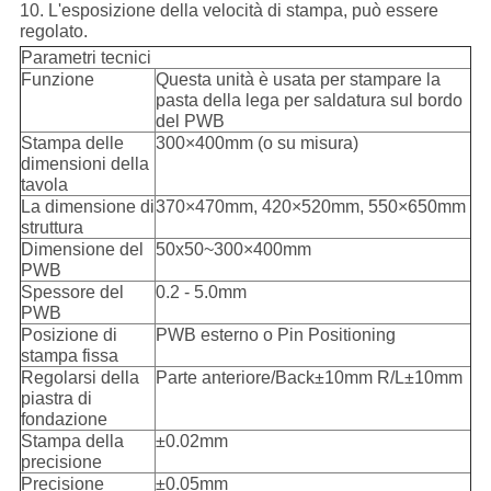
10. L'esposizione della velocità di stampa, può essere
regolato.
Parametri tecnici
Funzione
Questa unità è usata per stampare la
pasta della lega per saldatura sul bordo
del PWB
Stampa delle
300×400mm (o su misura)
dimensioni della
tavola
La dimensione di
370×470mm, 420×520mm, 550×650mm
struttura
Dimensione del
50x50~300×400mm
PWB
Spessore del
0.2 - 5.0mm
PWB
Posizione di
PWB esterno o Pin Positioning
stampa fissa
Regolarsi della
Parte anteriore/Back±10mm R/L±10mm
piastra di
fondazione
Stampa della
±0.02mm
precisione
Precisione
±0.05mm